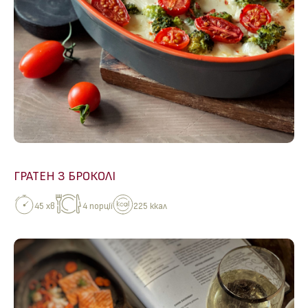
ГРАТЕН З БРОКОЛІ
45 хв
4 порції
225 ккал