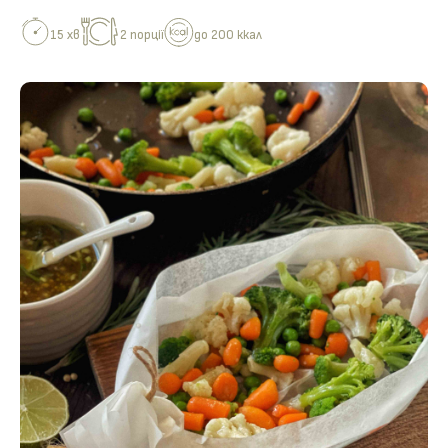
15 хв
2 порції
до 200 ккал