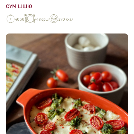
СУМІШШЮ
40 хв
4 порції
270 ккал