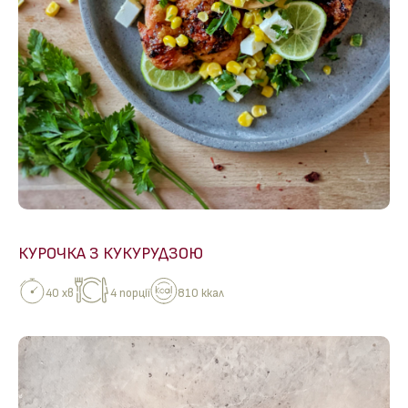
КУРОЧКА З КУКУРУДЗОЮ
40 хв
4 порції
810 ккал