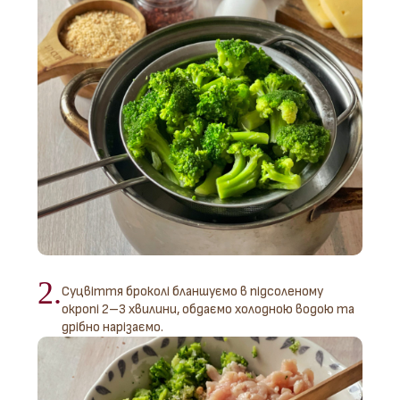
2.
Суцвіття броколі бланшуємо в підсоленому
окропі 2–3 хвилини, обдаємо холодною водою та
дрібно нарізаємо.