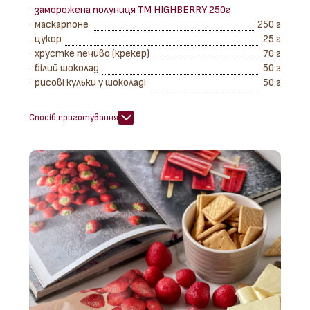
заморожена полуниця ТМ HIGHBERRY 250г
маскарпоне
250 г
цукор
25 г
хрустке печиво (крекер)
70 г
білий шоколад
50 г
рисові кульки у шоколаді
50 г
Спосіб приготування