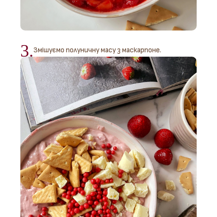
3.
Змішуємо полуничну масу з маскарпоне.