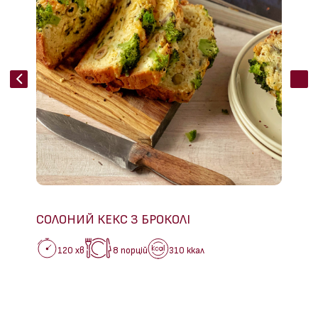
СОЛОНИЙ КЕКС З БРОКОЛІ
120 хв
8 порцій
310 ккал
ВИШН
30 