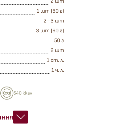
2 шт
1 шт (60 г)
2–3 шт
3 шт (60 г)
50 г
2 шт
1 ст. л.
1 ч. л.
я
540 ккал
ання