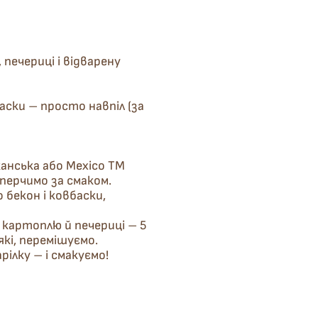
печериці і відварену
аски – просто навпіл (за
анська або Mexico TM
 перчимо за смаком.
 бекон і ковбаски,
 картоплю й печериці – 5
які, перемішуємо.
рілку – і смакуємо!