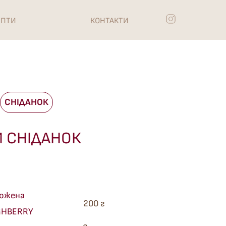
ЕПТИ
КОНТАКТИ
СНІДАНОК
Й СНІДАНОК
рожена
200 г
GHBERRY