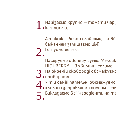
1.
Hарізаємо крупно – томати чері, 
картоплю.
A також – бекон слайсами, і ковб
бажанням залишаємо цілі).
2.
Готуємо яєчню.
Пасеруємо овочеву суміш Мексик
HIGHBERRY – 3 хвилини, солимо і
3.
На окремій сковороді обсмажуємо
прибираємо.
4.
У тій самій пательні обсмажуємо
хвилин і заправляємо соусом Тері
5.
Викладаємо всі інгредієнти на та