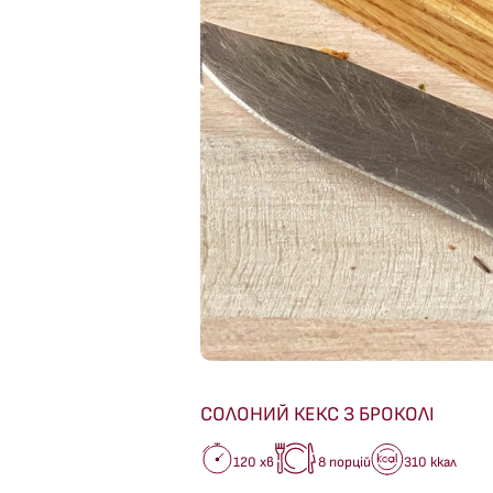
СОЛОНИЙ КЕКС З БРОКОЛІ
120 хв
8 порцій
310 ккал