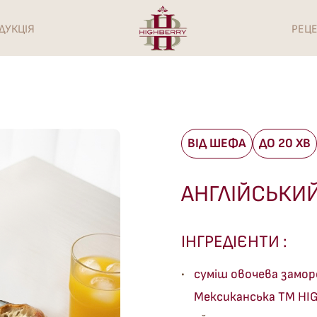
ДУКЦІЯ
РЕЦ
ВІД ШЕФА
ДО 20 ХВ
АНГЛІЙСЬКИ
ІНГРЕДІЄНТИ :
суміш овочева замо
Мексиканська ТМ HI