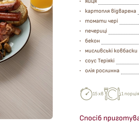
яйця
картопля відварена
томати чері
печериці
бекон
мисливські ковбаски
соус Теріякі
олія рослинна
15 хв
1 порці
Спосіб приготув