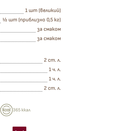
1 шт (великий)
½ шт (приблизно 0,5 кг)
за смаком
за смаком
2 ст. л.
1 ч. л.
1 ч. л.
2 ст. л.
ї
365 ккал