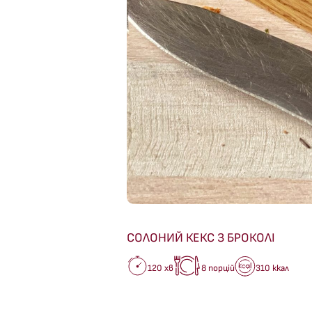
СОЛОНИЙ КЕКС З БРОКОЛІ
120 хв
8 порцій
310 ккал