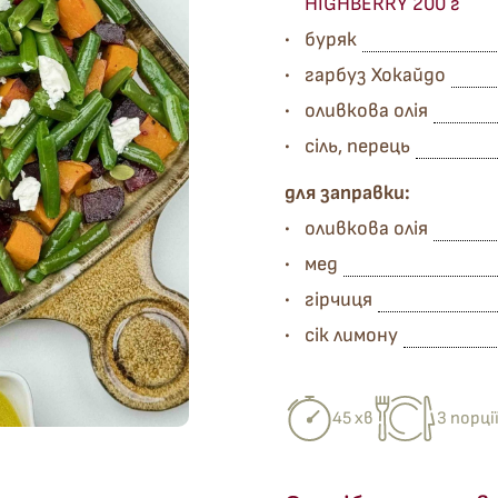
HIGHBERRY 200 г
буряк
гарбуз Хокайдо
оливкова олія
сіль, перець
для заправки:
оливкова олія
мед
гірчиця
сік лимону
45 хв
3 порці