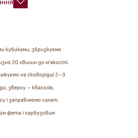
ання
іми кубиками, збризкуємо
изно 20 хвилин до м’якості.
ажуємо на сковорідці 2–3
до, зверху – квасолю.
су і заправляємо салат.
ом фета і гарбузовим