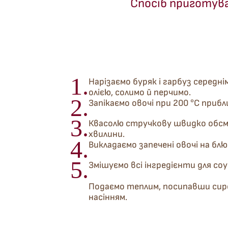
Спосіб приготув
1.
Нарізаємо буряк і гарбуз середн
олією, солимо й перчимо.
2.
Запікаємо овочі при 200 °C прибл
3.
Квасолю стручкову швидко обсм
хвилини.
4.
Викладаємо запечені овочі на блю
5.
Змішуємо всі інгредієнти для соу
Подаємо теплим, посипавши сир
насінням.