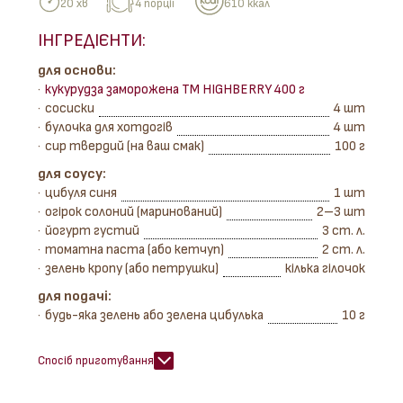
20 хв
4 порції
610 ккал
ІНГРЕДІЄНТИ:
для основи:
кукурудза заморожена ТМ HIGHBERRY 400 г
сосиски
4 шт
булочка для хотдогів
4 шт
сир твердий (на ваш смак)
100 г
для соусу:
цибуля синя
1 шт
огірок солоний (маринований)
2–3 шт
йогурт густий
3 ст. л.
томатна паста (або кетчуп)
2 ст. л.
зелень кропу (або петрушки)
кілька гілочок
для подачі:
будь-яка зелень або зелена цибулька
10 г
Спосіб приготування