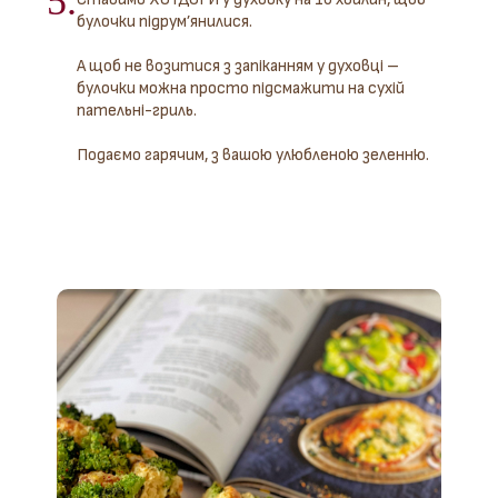
5.
булочки підрум’янилися.
А щоб не возитися з запіканням у духовці –
булочки можна просто підсмажити на сухій
пательні-гриль.
Подаємо гарячим, з вашою улюбленою зеленню.