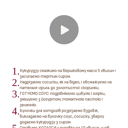
1.
Кукурудзу смажимо на вершковому маслі 5 хвилин і
засипаємо тертим сиром.
2.
Надрізаємо сосиски, як на відео, і обсмажуємо на
пательні-гриль до золотистої скоринки.
3.
ГОТУЄМО СОУС: подрібнюємо цибулю і огірки,
змішуємо з йогуртом, томатною пастою і
зеленню.
4.
Булочки для хотдогів розрізаємо вздовж,
викладаємо на булочку соус, сосиску, зверху
додаємо кукурудзу з сиром.
Ставимо ХОТДОГИ у духовку на 10 хвилин, щоб