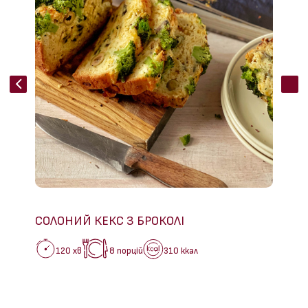
СОЛОНИЙ КЕКС З БРОКОЛІ
120 хв
8 порцій
310 ккал
ВИШН
30 